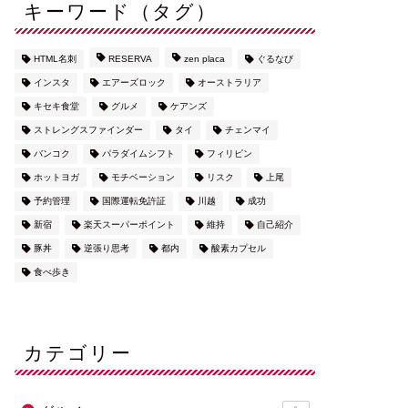
キーワード（タグ）
HTML名刺
RESERVA
zen placa
ぐるなび
インスタ
エアーズロック
オーストラリア
キセキ食堂
グルメ
ケアンズ
ストレングスファインダー
タイ
チェンマイ
バンコク
パラダイムシフト
フィリピン
ホットヨガ
モチベーション
リスク
上尾
予約管理
国際運転免許証
川越
成功
新宿
楽天スーパーポイント
維持
自己紹介
豚丼
逆張り思考
都内
酸素カプセル
食べ歩き
カテゴリー