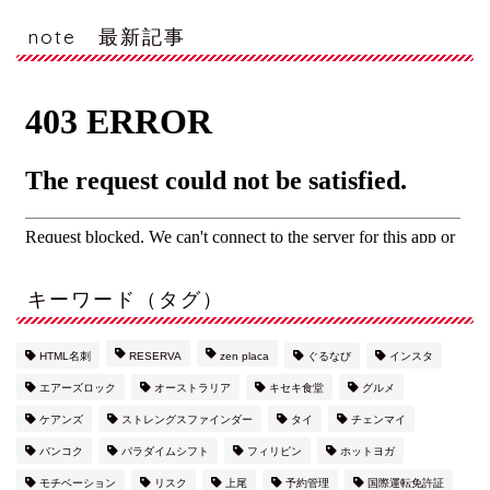
note 最新記事
キーワード（タグ）
HTML名刺
RESERVA
zen placa
ぐるなび
インスタ
エアーズロック
オーストラリア
キセキ食堂
グルメ
ケアンズ
ストレングスファインダー
タイ
チェンマイ
バンコク
パラダイムシフト
フィリピン
ホットヨガ
モチベーション
リスク
上尾
予約管理
国際運転免許証