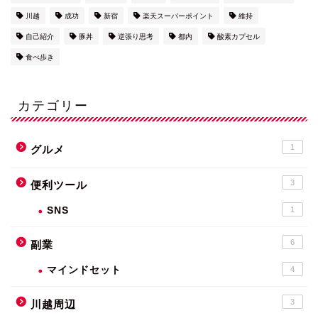
川越
成功
新宿
楽天スーパーポイント
維持
自己紹介
豚丼
逆張り思考
都内
酸素カプセル
食べ歩き
カテゴリー
1
グルメ
3
便利ツール
SNS
1
6
副業
マインドセット
4
3
川越周辺