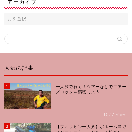
アーカイブ
人気の記事
1
一人旅で行く！ツアーなしでエアー
ズロックを満喫しよう
11672
view
2
【フィリピン一人旅】ボホール島で