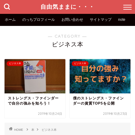
自由気ままに・・・
ホーム
のっちプロフィール
お問い合わせ
サイトマップ
note
― CATEGORY ―
ビジネス本
ビジネス本
ビジネス本
ストレングス・ファインダー
僕のストレングス・ファイン
で自分の強みを知ろう！
ダーの資質TOP5を公開
2019年10月24日
2019年10月23日
HOME
本
ビジネス本