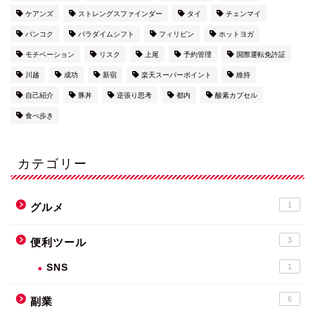
ケアンズ
ストレングスファインダー
タイ
チェンマイ
バンコク
パラダイムシフト
フィリピン
ホットヨガ
モチベーション
リスク
上尾
予約管理
国際運転免許証
川越
成功
新宿
楽天スーパーポイント
維持
自己紹介
豚丼
逆張り思考
都内
酸素カプセル
食べ歩き
カテゴリー
1
グルメ
3
便利ツール
SNS
1
6
副業