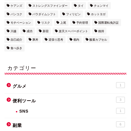
ケアンズ
ストレングスファインダー
タイ
チェンマイ
バンコク
パラダイムシフト
フィリピン
ホットヨガ
モチベーション
リスク
上尾
予約管理
国際運転免許証
川越
成功
新宿
楽天スーパーポイント
維持
自己紹介
豚丼
逆張り思考
都内
酸素カプセル
食べ歩き
カテゴリー
1
グルメ
3
便利ツール
SNS
1
6
副業