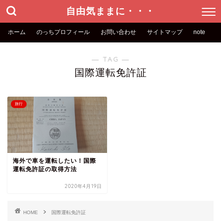
自由気ままに・・・
ホーム
のっちプロフィール
お問い合わせ
サイトマップ
note
― TAG ―
国際運転免許証
旅行
海外で車を運転したい！国際
運転免許証の取得方法
2020年4月19日
HOME
国際運転免許証