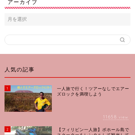
アーカイブ
人気の記事
1
一人旅で行く！ツアーなしでエアー
ズロックを満喫しよう
11658
view
2
【フィリピン一人旅】ボホール島で