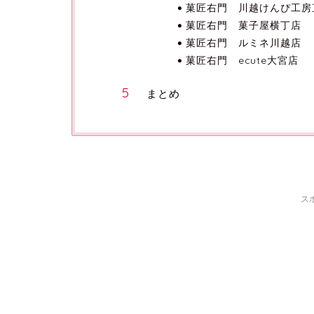
菓匠右門 川越けんぴ工房
菓匠右門 菓子屋横丁店
菓匠右門 ルミネ川越店
菓匠右門 ecute大宮店
まとめ
ス