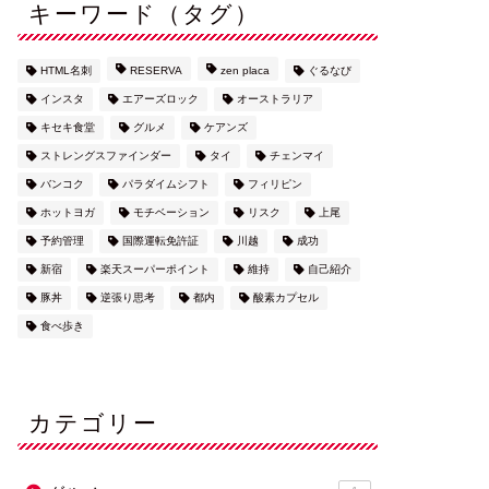
キーワード（タグ）
HTML名刺
RESERVA
zen placa
ぐるなび
インスタ
エアーズロック
オーストラリア
キセキ食堂
グルメ
ケアンズ
ストレングスファインダー
タイ
チェンマイ
バンコク
パラダイムシフト
フィリピン
ホットヨガ
モチベーション
リスク
上尾
予約管理
国際運転免許証
川越
成功
新宿
楽天スーパーポイント
維持
自己紹介
豚丼
逆張り思考
都内
酸素カプセル
食べ歩き
カテゴリー