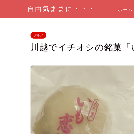
自由気ままに・・・
ホーム
グルメ
川越でイチオシの銘菓「