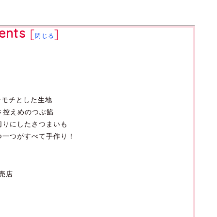
ents
[
]
閉じる
！
チモチとした生地
さ控えめのつぶ餡
切りにしたさつまいも
つ一つがすべて手作り！
売店