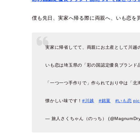
僕も先日、実家へ帰る際に両親へ、いも恋を
実家に帰省してて、両親にお土産として川越
いも恋は埼玉県の「彩の国認定優良ブランド
「一つ一つ手作りで」作られており中は「北
懐かしい味です！
#川越
#銘菓
#いも恋
pi
— 旅人さくちゃん（のっち） (@MagnumDr