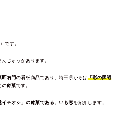
y
）です。
まんじゅうがあります。
菓匠右門
の看板商品であり、埼玉県からは
「彩の国認
どの
銘菓
です。
越イチオシ」の銘菓である、いも恋
を紹介します。